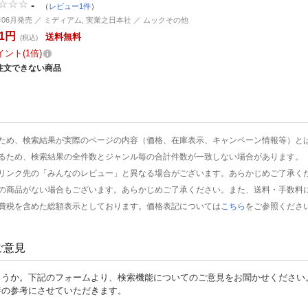
-
（
レビュー1件
）
2年06月発売 ／ ミディアム, 実業之日本社 ／ ムックその他
61円
送料無料
(税込)
イント
1倍
注文できない商品
ため、検索結果が実際のページの内容（価格、在庫表示、キャンペーン情報等）と
るため、検索結果の全件数とジャンル毎の合計件数が一致しない場合があります。
リンク先の「みんなのレビュー」と異なる場合がございます。あらかじめご了承く
の商品がない場合もございます。あらかじめご了承ください。また、送料・手数料
費税を含めた総額表示としております。価格表記については
こちら
をご参照くださ
ご意見
ょうか。下記のフォームより、検索機能についてのご意見をお聞かせください
善の参考にさせていただきます。