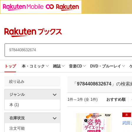
トップ
本・コミック
雑誌
音楽CD
DVD・ブルーレイ
絞り込み
「
9784408632674
」の検索
ジャンル
1件～1件 (全 1件)
おすすめ順
本 (1)
本
在庫状況
武田
注文可能