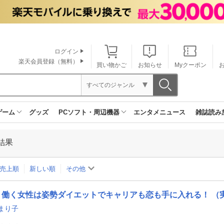
ログイン
楽天会員登録（無料）
買い物かご
お知らせ
Myクーポン
すべてのジャンル
ゲーム
グッズ
PCソフト・周辺機器
エンタメニュース
雑誌読み
結果
売上順
新しい順
その他
働く女性は姿勢ダイエットでキャリアも恋も手に入れる！ （
まり子