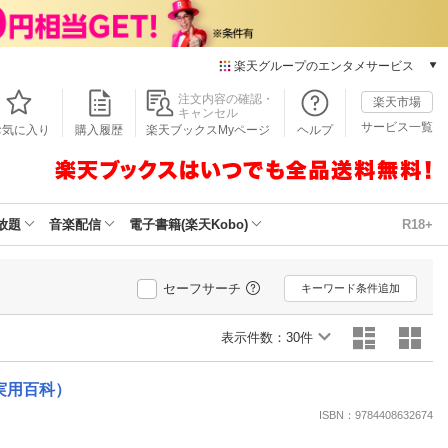
楽天グループのエンタメサービス
本/ゲーム/CD/DVD
注文内容の確認・
楽天市場
キャンセル
楽天ブックス
サービス一覧
お気に入り
購入履歴
楽天ブックスMyページ
ヘルプ
電子書籍
楽天Kobo
雑誌読み放題
楽天マガジン
放題
音楽配信
電子書籍(楽天Kobo)
R18+
音楽配信
楽天ミュージック
動画配信
セーフサーチ
キーワード条件追加
楽天TV
動画配信ガイド
表示件数：
30件
Rakuten PLAY
無料テレビ
実用百科）
Rチャンネル
ISBN：9784408632674
チケット