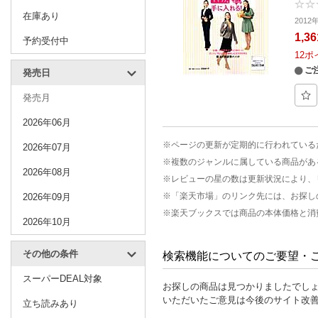
在庫あり
201
1,3
予約受付中
12
ポ
ご
発売日
発売月
2026年06月
※ページの更新が定期的に行われている
2026年07月
※複数のジャンルに属している商品があ
2026年08月
※レビューの星の数は更新状況により、
※「楽天市場」のリンク先には、お探し
2026年09月
※楽天ブックスでは商品の本体価格と消
2026年10月
その他の条件
検索機能についてのご要望・
スーパーDEAL対象
お探しの商品は見つかりましたでし
いただいたご意見は今後のサイト改
立ち読みあり