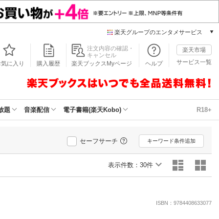
楽天グループのエンタメサービス
本/ゲーム/CD/DVD
注文内容の確認・
楽天市場
キャンセル
楽天ブックス
サービス一覧
お気に入り
購入履歴
楽天ブックスMyページ
ヘルプ
電子書籍
楽天Kobo
雑誌読み放題
楽天マガジン
放題
音楽配信
電子書籍(楽天Kobo)
R18+
音楽配信
楽天ミュージック
動画配信
セーフサーチ
キーワード条件追加
楽天TV
動画配信ガイド
表示件数：
30件
Rakuten PLAY
無料テレビ
）
Rチャンネル
ISBN：9784408633077
チケット