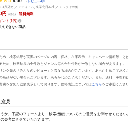
4.00
（
レビュー4件
）
3年04月発売 ／ ミディアム, 実業之日本社 ／ ムックその他
40円
送料無料
(税込)
イント
1倍
注文できない商品
ため、検索結果が実際のページの内容（価格、在庫表示、キャンペーン情報等）と
るため、検索結果の全件数とジャンル毎の合計件数が一致しない場合があります。
リンク先の「みんなのレビュー」と異なる場合がございます。あらかじめご了承く
の商品がない場合もございます。あらかじめご了承ください。また、送料・手数料
費税を含めた総額表示としております。価格表記については
こちら
をご参照くださ
ご意見
ょうか。下記のフォームより、検索機能についてのご意見をお聞かせください
善の参考にさせていただきます。