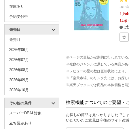
在庫あり
201
1,5
予約受付中
14
ポ
ご
発売日
発売月
2026年06月
※ページの更新が定期的に行われている
2026年07月
※複数のジャンルに属している商品があ
2026年08月
※レビューの星の数は更新状況により、
※「楽天市場」のリンク先には、お探し
2026年09月
※楽天ブックスでは商品の本体価格と消
2026年10月
検索機能についてのご要望・
その他の条件
スーパーDEAL対象
お探しの商品は見つかりましたでし
いただいたご意見は今後のサイト改
立ち読みあり