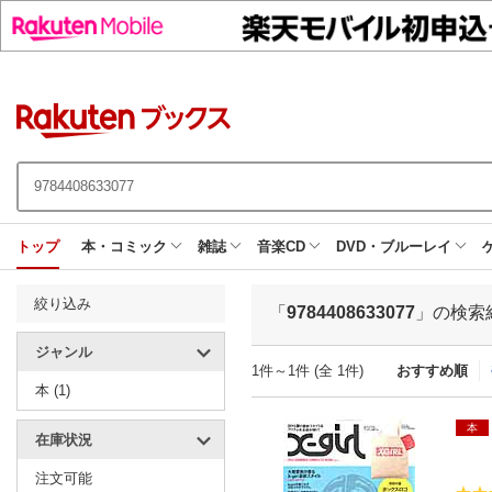
トップ
本・コミック
雑誌
音楽CD
DVD・ブルーレイ
絞り込み
「
9784408633077
」の検索
ジャンル
1件～1件 (全 1件)
おすすめ順
本 (1)
本
在庫状況
注文可能