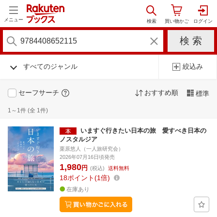
メニュー
すべてのジャンル
絞込み
セーフサーチ
おすすめ順
標準
1～1件 (全 1件)
いますぐ行きたい日本の旅 愛すべき日本の
ノスタルジア
栗原悠人（一人旅研究会）
2026年07月16日頃発売
1,980
円
(税込)
送料無料
18
ポイント
1倍
在庫あり