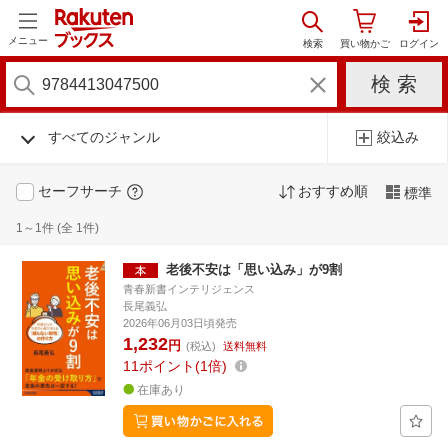
メニュー
すべてのジャンル
絞込み
セーフサーチ
おすすめ順
標準
1～1件 (全 1件)
老後不安は「思い込み」が9割
青春新書インテリジェンス
長尾義弘
2026年06月03日頃発売
1,232
円
(税込)
送料無料
11
ポイント
1倍
在庫あり