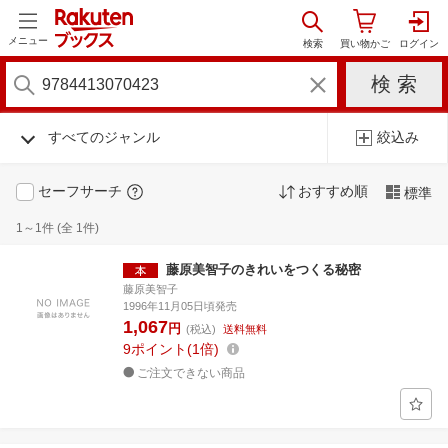
メニュー
すべてのジャンル
絞込み
セーフサーチ
おすすめ順
標準
1～1件 (全 1件)
藤原美智子のきれいをつくる秘密
藤原美智子
1996年11月05日頃発売
1,067
円
(税込)
送料無料
9
ポイント
1倍
ご注文できない商品