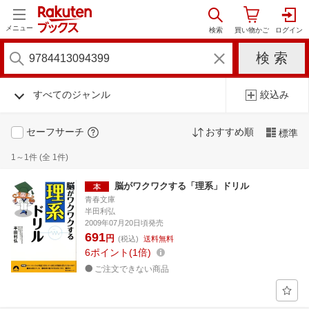
メニュー
すべてのジャンル
絞込み
セーフサーチ
おすすめ順
標準
1～1件 (全 1件)
脳がワクワクする「理系」ドリル
青春文庫
半田利弘
2009年07月20日頃発売
691
円
(税込)
送料無料
6
ポイント
1倍
ご注文できない商品