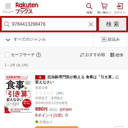
メニュー
すべてのジャンル
絞込み
セーフサーチ
おすすめ順
標準
1～1件 (全 1件)
抗加齢専門医が教える 食事は「引き算」に
変えなさい
青春文庫
（2件）
本間良子・本間龍介
2024年03月11日頃発売
880
円
(税込)
送料無料
8
ポイント
1倍
在庫あり