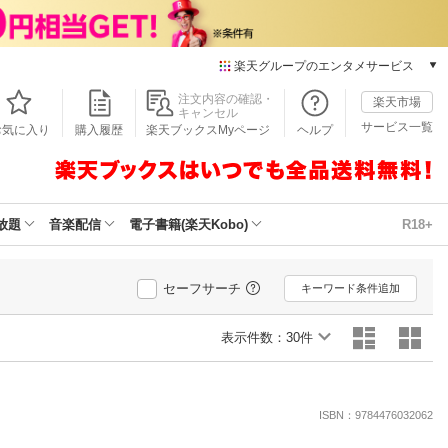
楽天グループのエンタメサービス
本/ゲーム/CD/DVD
注文内容の確認・
楽天市場
キャンセル
楽天ブックス
サービス一覧
お気に入り
購入履歴
楽天ブックスMyページ
ヘルプ
電子書籍
楽天Kobo
雑誌読み放題
楽天マガジン
放題
音楽配信
電子書籍(楽天Kobo)
R18+
音楽配信
楽天ミュージック
動画配信
セーフサーチ
キーワード条件追加
楽天TV
動画配信ガイド
表示件数：
30件
Rakuten PLAY
無料テレビ
Rチャンネル
ISBN：9784476032062
チケット