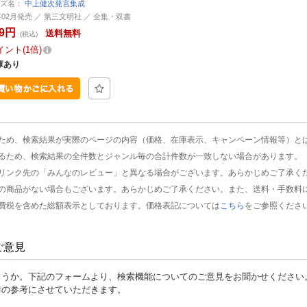
ーズ名：
中上健次発言集成
7年02月発売 ／ 第三文明社 ／ 全集・双書
89円
送料無料
(税込)
イント
1倍
庫あり
ため、検索結果が実際のページの内容（価格、在庫表示、キャンペーン情報等）と
るため、検索結果の全件数とジャンル毎の合計件数が一致しない場合があります。
リンク先の「みんなのレビュー」と異なる場合がございます。あらかじめご了承く
の商品がない場合もございます。あらかじめご了承ください。また、送料・手数料
費税を含めた総額表示としております。価格表記については
こちら
をご参照くださ
ご意見
ょうか。下記のフォームより、検索機能についてのご意見をお聞かせください
善の参考にさせていただきます。