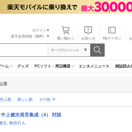
ログイン
楽天会員登録（無料）
買い物かご
お知らせ
Myクーポン
すべてのジャンル
ゲーム
グッズ
PCソフト・周辺機器
エンタメニュース
雑誌読み
結果
売上順
新しい順
その他
中上健次発言集成（4） 対談
健次
,
柄谷行人