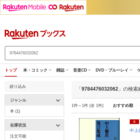
トップ
本・コミック
雑誌
音楽CD
DVD・ブルーレイ
絞り込み
「
9784476032062
」の検索
ジャンル
1件～1件 (全 1件)
おすすめ順
本 (1)
本
在庫状況
中上
注文可能