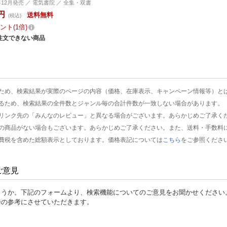
0年12月発売 ／ 電気書院 ／ 全集・双書
円
送料無料
(税込)
ント
1倍
注文できない商品
ため、検索結果が実際のページの内容（価格、在庫表示、キャンペーン情報等）と
るため、検索結果の全件数とジャンル毎の合計件数が一致しない場合があります。
リンク先の「みんなのレビュー」と異なる場合がございます。あらかじめご了承く
の商品がない場合もございます。あらかじめご了承ください。また、送料・手数料
費税を含めた総額表示としております。価格表記については
こちら
をご参照くださ
ご意見
ょうか。下記のフォームより、検索機能についてのご意見をお聞かせください
善の参考にさせていただきます。