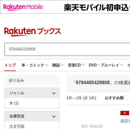
トップ
本・コミック
雑誌
音楽CD
DVD・ブルーレイ
絞り込み
「
9784485429808
」の検索
ジャンル
1件～1件 (全 1件)
おすすめ順
本 (1)
本
在庫状況
新田
注文可能