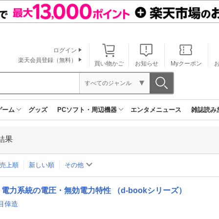
ログイン
楽天会員登録（無料）
買い物かご
お知らせ
Myクーポン
すべてのジャンル
ゲーム
グッズ
PCソフト・周辺機器
エンタメニュース
雑誌読み
結果
売上順
新しい順
その他
電力系統の電圧・無効電力特性 （d-bookシリーズ）
目倖造