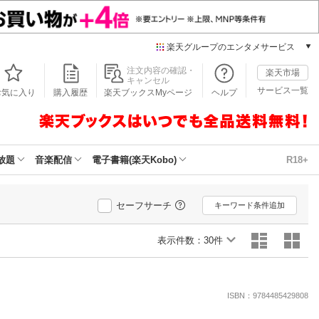
楽天グループのエンタメサービス
本/ゲーム/CD/DVD
注文内容の確認・
楽天市場
キャンセル
楽天ブックス
サービス一覧
お気に入り
購入履歴
楽天ブックスMyページ
ヘルプ
電子書籍
楽天Kobo
雑誌読み放題
楽天マガジン
放題
音楽配信
電子書籍(楽天Kobo)
R18+
音楽配信
楽天ミュージック
動画配信
セーフサーチ
キーワード条件追加
楽天TV
動画配信ガイド
表示件数：
30件
Rakuten PLAY
無料テレビ
Rチャンネル
ISBN：9784485429808
チケット