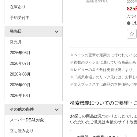
200
在庫あり
825
7
ポイ
予約受付中
ご
発売日
発売月
2026年06月
※ページの更新が定期的に行われている
※複数のジャンルに属している商品があ
2026年07月
※レビューの星の数は更新状況により、
2026年08月
※「楽天市場」のリンク先には、お探し
※楽天ブックスでは商品の本体価格と消
2026年09月
2026年10月
検索機能についてのご要望・
その他の条件
お探しの商品は見つかりましたでし
スーパーDEAL対象
いただいたご意見は今後のサイト改
立ち読みあり