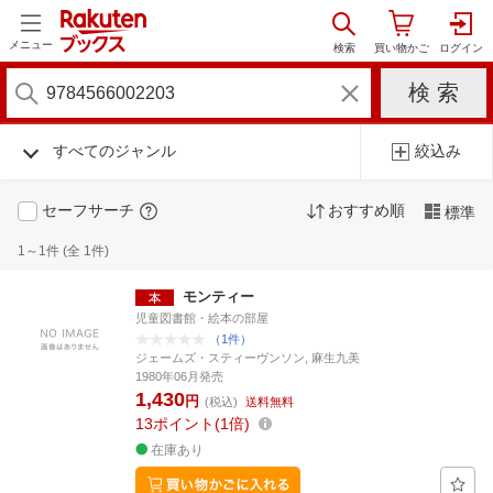
メニュー
すべてのジャンル
絞込み
セーフサーチ
おすすめ順
標準
1～1件 (全 1件)
モンティー
児童図書館・絵本の部屋
（1件）
ジェームズ・スティーヴンソン, 麻生九美
1980年06月発売
1,430
円
(税込)
送料無料
13
ポイント
1倍
在庫あり