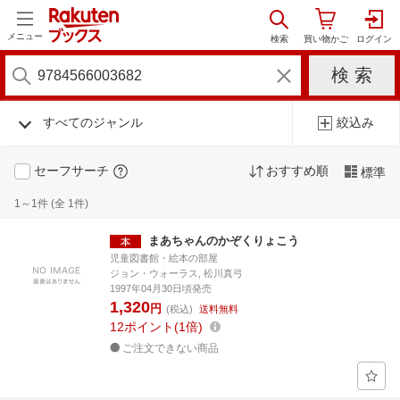
メニュー
すべてのジャンル
絞込み
セーフサーチ
おすすめ順
標準
1～1件 (全 1件)
まあちゃんのかぞくりょこう
児童図書館・絵本の部屋
ジョン・ウォーラス, 松川真弓
1997年04月30日頃発売
1,320
円
(税込)
送料無料
12
ポイント
1倍
ご注文できない商品