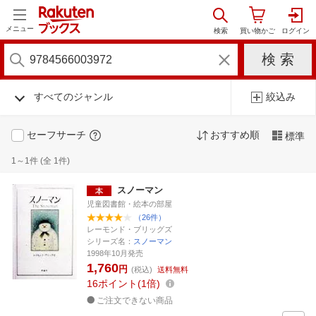
メニュー
すべてのジャンル
絞込み
セーフサーチ
おすすめ順
標準
1～1件 (全 1件)
スノーマン
児童図書館・絵本の部屋
（26件）
レーモンド・ブリッグズ
シリーズ名：
スノーマン
1998年10月発売
1,760
円
(税込)
送料無料
16
ポイント
1倍
ご注文できない商品