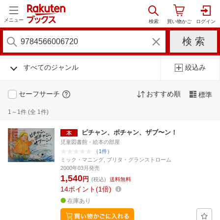
メニュー
すべてのジャンル
絞込み
セーフサーチ
おすすめ順
標準
1～1件 (全 1件)
ピチャン、ボチャン、ザブ〜ン！
児童図書館・絵本の部屋
（1件）
ミック・マニング, ブリタ・グランストローム
2000年03月発売
1,540
円
(税込)
送料無料
14
ポイント
1倍
在庫あり