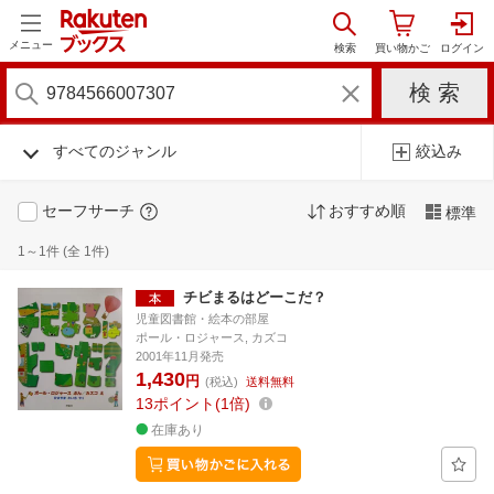
メニュー
すべてのジャンル
絞込み
セーフサーチ
おすすめ順
標準
1～1件 (全 1件)
チビまるはどーこだ？
児童図書館・絵本の部屋
ポール・ロジャース, カズコ
2001年11月発売
1,430
円
(税込)
送料無料
13
ポイント
1倍
在庫あり