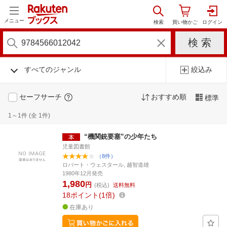
メニュー
すべてのジャンル
絞込み
セーフサーチ
おすすめ順
標準
1～1件 (全 1件)
“機関銃要塞”の少年たち
児童図書館
（8件）
ロバート・ウェスタール, 越智道雄
1980年12月発売
1,980
円
(税込)
送料無料
18
ポイント
1倍
在庫あり