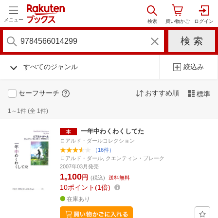
メニュー
すべてのジャンル
絞込み
セーフサーチ
おすすめ順
標準
1～1件 (全 1件)
一年中わくわくしてた
ロアルド・ダールコレクション
（16件）
ロアルド・ダール, クエンティン・ブレーク
2007年03月発売
1,100
円
(税込)
送料無料
10
ポイント
1倍
在庫あり