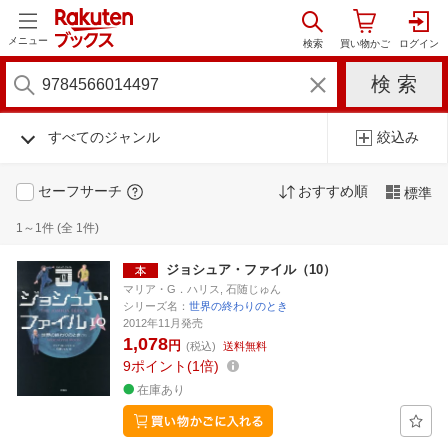
メニュー
すべてのジャンル
絞込み
セーフサーチ
おすすめ順
標準
1～1件 (全 1件)
ジョシュア・ファイル（10）
マリア・G．ハリス, 石随じゅん
シリーズ名：
世界の終わりのとき
2012年11月発売
1,078
円
(税込)
送料無料
9
ポイント
1倍
在庫あり