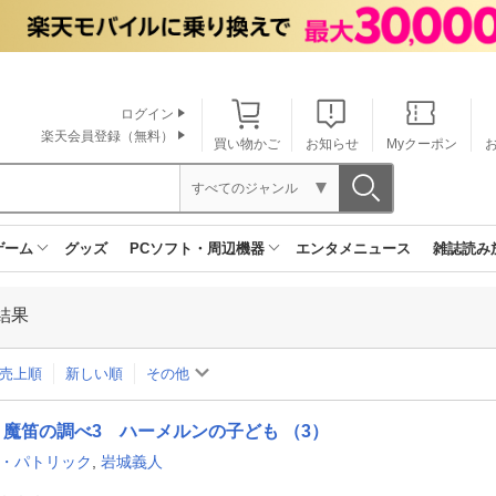
ログイン
楽天会員登録（無料）
買い物かご
お知らせ
Myクーポン
すべてのジャンル
ゲーム
グッズ
PCソフト・周辺機器
エンタメニュース
雑誌読み
結果
売上順
新しい順
その他
魔笛の調べ3 ハーメルンの子ども （3）
A・パトリック
,
岩城義人