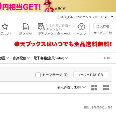
楽天グループのエンタメサービス
本/ゲーム/CD/DVD
注文内容の確認・
楽天市場
キャンセル
楽天ブックス
サービス一覧
お気に入り
購入履歴
楽天ブックスMyページ
ヘルプ
電子書籍
楽天Kobo
雑誌読み放題
楽天マガジン
放題
音楽配信
電子書籍(楽天Kobo)
R18+
音楽配信
楽天ミュージック
動画配信
セーフサーチ
キーワード条件追加
楽天TV
動画配信ガイド
表示件数：
30件
Rakuten PLAY
無料テレビ
Rチャンネル
ISBN：9784566014565
チケット