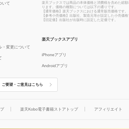
楽天ブックスでは商品の本体価格と消費税を含めた総額
ついて
ります。価格の種類については以下の通りです。
【通常価格】楽天ブックスにおける通常販売価格です。
【参考小売価格】出版社、製造元等が設定した小売価格
【旧定価】出版社が出版時に設定した定価です。
楽天ブックスアプリ
ル・変更について
iPhoneアプリ
て
Androidアプリ
ご要望・ご意見はこちら
ップ
楽天Kobo電子書籍ストアトップ
アフィリエイト