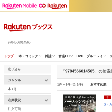
トップ
本・コミック
雑誌
音楽CD
DVD・ブルーレイ
絞り込み
「
9784566014565
」の検索
ジャンル
1件～1件 (全 1件)
おすすめ順
本 (1)
本
在庫状況
S・
注文可能