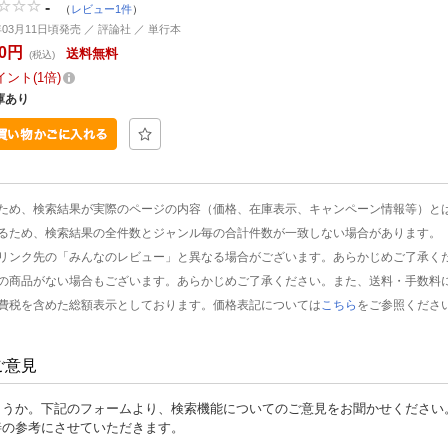
-
（
レビュー1件
）
年03月11日頃発売 ／ 評論社 ／ 単行本
60円
送料無料
(税込)
イント
1倍
庫あり
ため、検索結果が実際のページの内容（価格、在庫表示、キャンペーン情報等）と
るため、検索結果の全件数とジャンル毎の合計件数が一致しない場合があります。
リンク先の「みんなのレビュー」と異なる場合がございます。あらかじめご了承く
の商品がない場合もございます。あらかじめご了承ください。また、送料・手数料
費税を含めた総額表示としております。価格表記については
こちら
をご参照くださ
ご意見
ょうか。下記のフォームより、検索機能についてのご意見をお聞かせください
善の参考にさせていただきます。