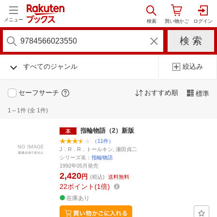
メニュー
すべてのジャンル
絞込み
セーフサーチ
おすすめ順
標準
1～1件 (全 1件)
指輪物語（2）新版
（11件）
J．R．R．トールキン, 瀬田貞二
シリーズ名：
指輪物語
1992年05月発売
2,420
円
(税込)
送料無料
22
ポイント
1倍
在庫あり