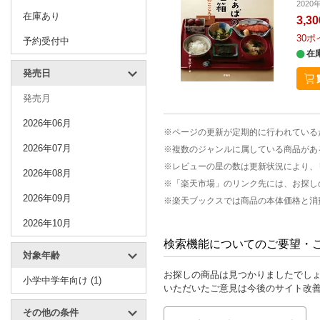
2020
在庫あり
3,3
30
ポ
予約受付中
在
発売日
発売月
2026年06月
※ページの更新が定期的に行われている
2026年07月
※複数のジャンルに属している商品があ
※レビューの星の数は更新状況により、
2026年08月
※「楽天市場」のリンク先には、お探し
2026年09月
※楽天ブックスでは商品の本体価格と消
2026年10月
検索機能についてのご要望・
対象年齢
お探しの商品は見つかりましたでし
小学中学年向け (1)
いただいたご意見は今後のサイト改
その他の条件