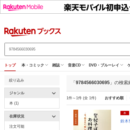
トップ
本・コミック
雑誌
音楽CD
DVD・ブルーレイ
絞り込み
「
9784566030695
」の検索
ジャンル
1件～1件 (全 1件)
おすすめ順
本 (1)
本
在庫状況
鈴木
注文可能