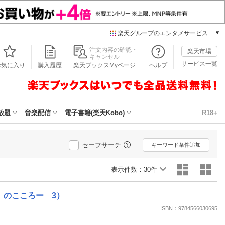
楽天グループのエンタメサービス
本/ゲーム/CD/DVD
注文内容の確認・
楽天市場
キャンセル
楽天ブックス
サービス一覧
お気に入り
購入履歴
楽天ブックスMyページ
ヘルプ
電子書籍
楽天Kobo
雑誌読み放題
楽天マガジン
放題
音楽配信
電子書籍(楽天Kobo)
R18+
音楽配信
楽天ミュージック
動画配信
セーフサーチ
キーワード条件追加
楽天TV
動画配信ガイド
表示件数：
30件
Rakuten PLAY
無料テレビ
」のこころー 3）
Rチャンネル
ISBN：9784566030695
チケット