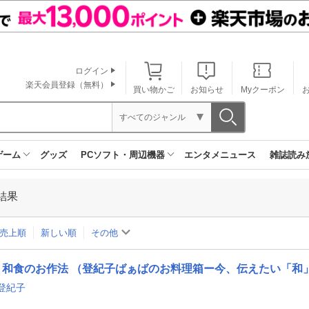
ログイン
楽天会員登録（無料）
買い物かご
お知らせ
Myクーポン
すべてのジャンル
ゲーム
グッズ
PCソフト・周辺機器
エンタメニュース
雑誌読み
結果
売上順
新しい順
その他
和食のお作法 （登紀子ばぁばのお料理箱ー今、伝えたい「和
登紀子