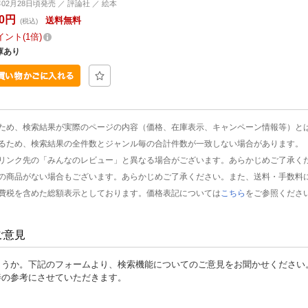
年02月28日頃発売 ／ 評論社 ／ 絵本
00円
送料無料
(税込)
イント
1倍
庫あり
ため、検索結果が実際のページの内容（価格、在庫表示、キャンペーン情報等）と
るため、検索結果の全件数とジャンル毎の合計件数が一致しない場合があります。
リンク先の「みんなのレビュー」と異なる場合がございます。あらかじめご了承く
の商品がない場合もございます。あらかじめご了承ください。また、送料・手数料
費税を含めた総額表示としております。価格表記については
こちら
をご参照くださ
ご意見
ょうか。下記のフォームより、検索機能についてのご意見をお聞かせください
善の参考にさせていただきます。