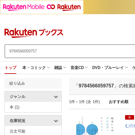
トップ
本・コミック
雑誌
音楽CD
DVD・ブルーレイ
絞り込み
「
9784566059757
」の検索
ジャンル
1件～1件 (全 1件)
おすすめ順
本 (1)
本
在庫状況
むの
注文可能