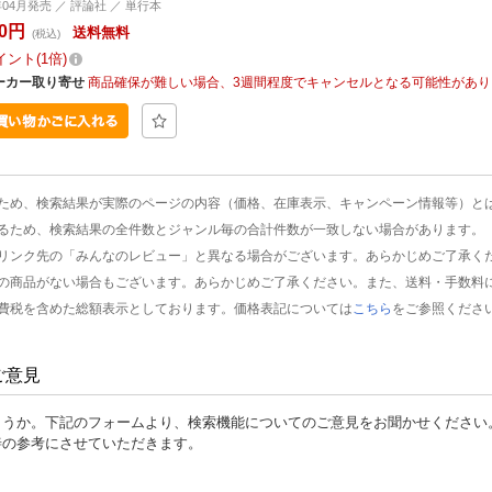
年04月発売 ／ 評論社 ／ 単行本
80円
送料無料
(税込)
イント
1倍
ーカー取り寄せ
商品確保が難しい場合、3週間程度でキャンセルとなる可能性があり
ため、検索結果が実際のページの内容（価格、在庫表示、キャンペーン情報等）と
るため、検索結果の全件数とジャンル毎の合計件数が一致しない場合があります。
リンク先の「みんなのレビュー」と異なる場合がございます。あらかじめご了承く
の商品がない場合もございます。あらかじめご了承ください。また、送料・手数料
費税を含めた総額表示としております。価格表記については
こちら
をご参照くださ
ご意見
ょうか。下記のフォームより、検索機能についてのご意見をお聞かせください
善の参考にさせていただきます。