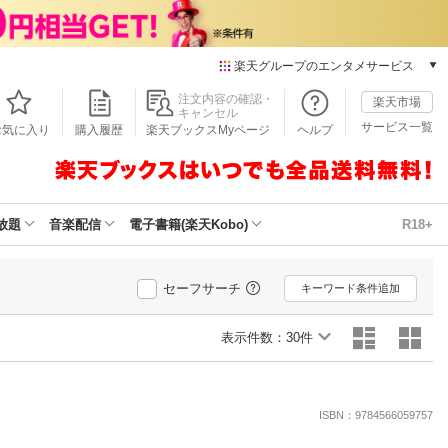
楽天グループのエンタメサービス
本/ゲーム/CD/DVD
注文内容の確認・
楽天市場
キャンセル
楽天ブックス
サービス一覧
お気に入り
購入履歴
楽天ブックスMyページ
ヘルプ
電子書籍
楽天Kobo
雑誌読み放題
楽天マガジン
放題
音楽配信
電子書籍(楽天Kobo)
R18+
音楽配信
楽天ミュージック
動画配信
セーフサーチ
キーワード条件追加
楽天TV
動画配信ガイド
表示件数：
30件
Rakuten PLAY
無料テレビ
Rチャンネル
ISBN：9784566059757
チケット