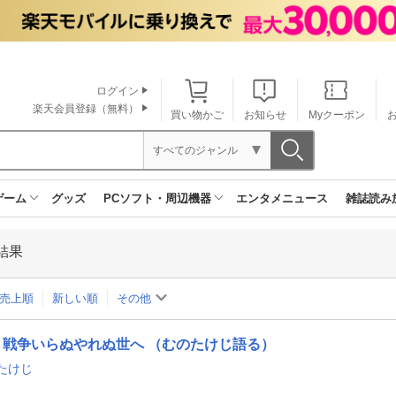
ログイン
楽天会員登録（無料）
買い物かご
お知らせ
Myクーポン
すべてのジャンル
ゲーム
グッズ
PCソフト・周辺機器
エンタメニュース
雑誌読み
結果
売上順
新しい順
その他
戦争いらぬやれぬ世へ （むのたけじ語る）
たけじ