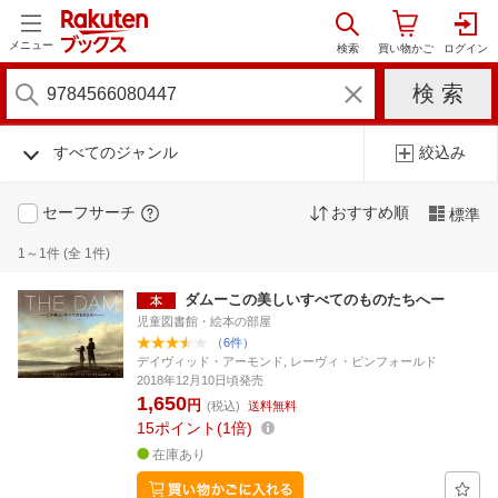
メニュー
すべてのジャンル
絞込み
セーフサーチ
おすすめ順
標準
1～1件 (全 1件)
ダムーこの美しいすべてのものたちへー
児童図書館・絵本の部屋
（6件）
デイヴィッド・アーモンド, レーヴィ・ピンフォールド
2018年12月10日頃発売
1,650
円
(税込)
送料無料
15
ポイント
1倍
在庫あり