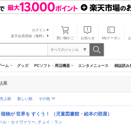
ログイン
楽天会員登録（無料）
買い物かご
お知らせ
Myクーポン
すべてのジャンル
ゲーム
グッズ
PCソフト・周辺機器
エンタメニュース
雑誌読み
結果
売上順
新しい順
その他
植物が 世界を すくう！ （児童図書館・絵本の部屋）
ベル・セイヴァリー
,
チュイ・ラン