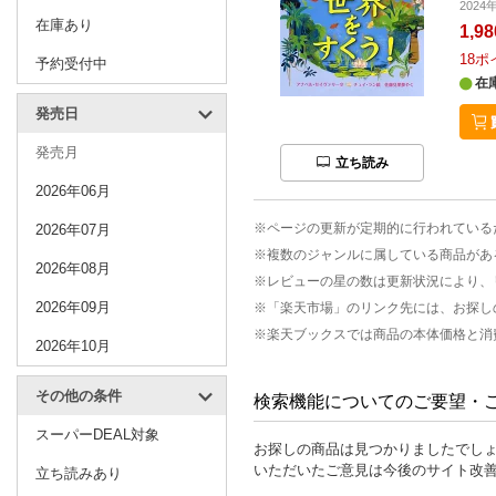
2024
在庫あり
1,9
18
ポ
予約受付中
在
発売日
発売月
立ち読み
2026年06月
※ページの更新が定期的に行われている
2026年07月
※複数のジャンルに属している商品があ
2026年08月
※レビューの星の数は更新状況により、
2026年09月
※「楽天市場」のリンク先には、お探し
※楽天ブックスでは商品の本体価格と消
2026年10月
その他の条件
検索機能についてのご要望・
スーパーDEAL対象
お探しの商品は見つかりましたでし
いただいたご意見は今後のサイト改
立ち読みあり