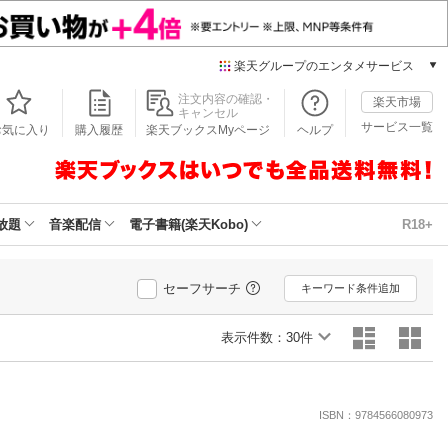
楽天グループのエンタメサービス
本/ゲーム/CD/DVD
注文内容の確認・
楽天市場
キャンセル
楽天ブックス
サービス一覧
お気に入り
購入履歴
楽天ブックスMyページ
ヘルプ
電子書籍
楽天Kobo
雑誌読み放題
楽天マガジン
放題
音楽配信
電子書籍(楽天Kobo)
R18+
音楽配信
楽天ミュージック
動画配信
セーフサーチ
キーワード条件追加
楽天TV
動画配信ガイド
表示件数：
30件
Rakuten PLAY
無料テレビ
Rチャンネル
ISBN：9784566080973
チケット