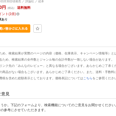
年03月30日頃発売 ／ 評論社 ／ 絵本
80円
送料無料
(税込)
イント
1倍
庫あり
ため、検索結果が実際のページの内容（価格、在庫表示、キャンペーン情報等）と
るため、検索結果の全件数とジャンル毎の合計件数が一致しない場合があります。
リンク先の「みんなのレビュー」と異なる場合がございます。あらかじめご了承く
の商品がない場合もございます。あらかじめご了承ください。また、送料・手数料
費税を含めた総額表示としております。価格表記については
こちら
をご参照くださ
ご意見
ょうか。下記のフォームより、検索機能についてのご意見をお聞かせください
善の参考にさせていただきます。