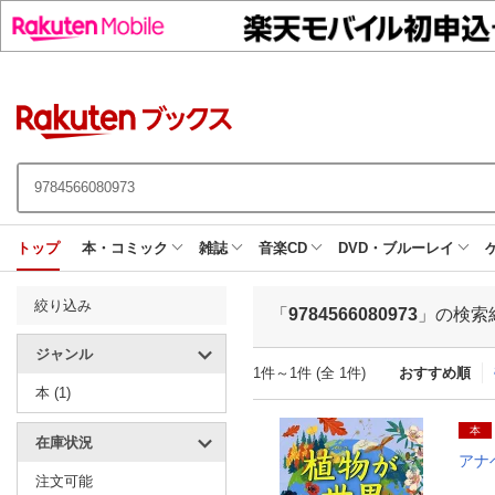
トップ
本・コミック
雑誌
音楽CD
DVD・ブルーレイ
絞り込み
「
9784566080973
」の検索
ジャンル
1件～1件 (全 1件)
おすすめ順
本 (1)
本
在庫状況
アナ
注文可能