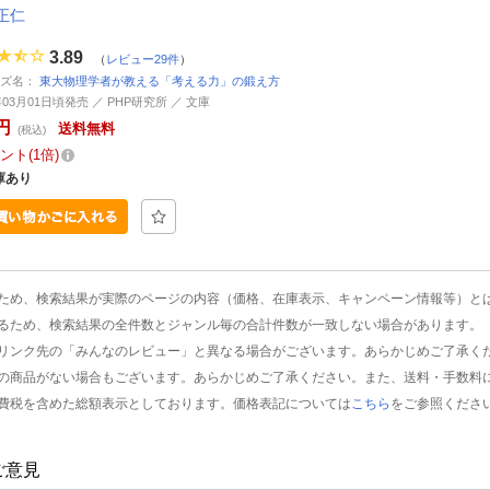
正仁
3.89
（
レビュー29件
）
ーズ名：
東大物理学者が教える「考える力」の鍛え方
年03月01日頃発売 ／ PHP研究所 ／ 文庫
円
送料無料
(税込)
ント
1倍
庫あり
ため、検索結果が実際のページの内容（価格、在庫表示、キャンペーン情報等）と
るため、検索結果の全件数とジャンル毎の合計件数が一致しない場合があります。
リンク先の「みんなのレビュー」と異なる場合がございます。あらかじめご了承く
の商品がない場合もございます。あらかじめご了承ください。また、送料・手数料
費税を含めた総額表示としております。価格表記については
こちら
をご参照くださ
ご意見