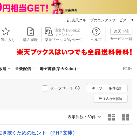
楽天グループのエンタメサービス
本/ゲーム/CD/DVD
注文内容の確認・
楽天市場
キャンセル
楽天ブックス
サービス一覧
お気に入り
購入履歴
楽天ブックスMyページ
ヘルプ
電子書籍
楽天Kobo
雑誌読み放題
楽天マガジン
放題
音楽配信
電子書籍(楽天Kobo)
R18+
音楽配信
楽天ミュージック
動画配信
セーフサーチ
キーワード条件追加
楽天TV
絞り込み全解除
動画配信ガイド
Rakuten PLAY
表示件数：
無料テレビ
30件
Rチャンネル
チケット
き抜くためのヒント （PHP文庫）