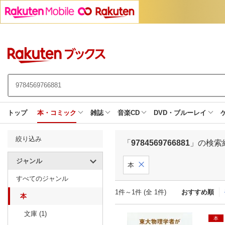
トップ
本・コミック
雑誌
音楽CD
DVD・ブルーレイ
絞り込み
「
9784569766881
」の検索
ジャンル
本
すべてのジャンル
1件～1件 (全 1件)
おすすめ順
本
文庫 (1)
本