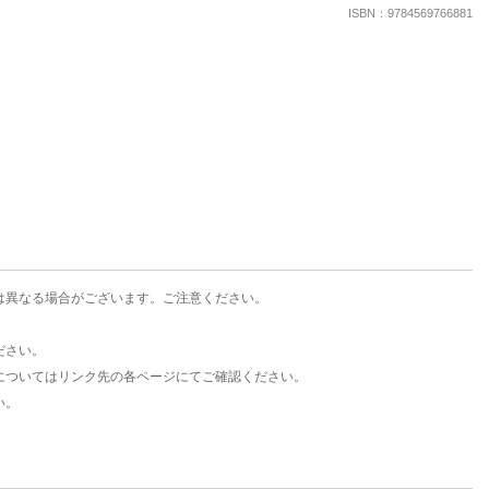
楽天チケット
ISBN：9784569766881
エンタメニュース
推し楽
は異なる場合がございます。ご注意ください。
ださい。
についてはリンク先の各ページにてご確認ください。
い。