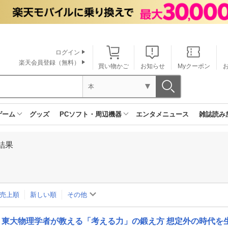
ログイン
楽天会員登録（無料）
買い物かご
お知らせ
Myクーポン
本
ゲーム
グッズ
PCソフト・周辺機器
エンタメニュース
雑誌読み
結果
売上順
新しい順
その他
東大物理学者が教える「考える力」の鍛え方 想定外の時代を生