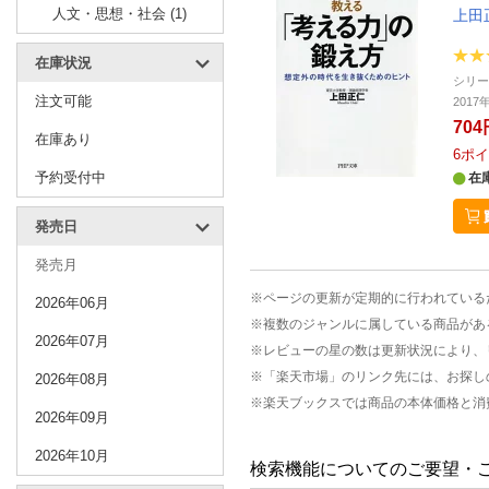
人文・思想・社会 (1)
上田
在庫状況
シリ
注文可能
2017
704
在庫あり
6
ポイ
予約受付中
在
発売日
発売月
※ページの更新が定期的に行われている
2026年06月
※複数のジャンルに属している商品があ
2026年07月
※レビューの星の数は更新状況により、
※「楽天市場」のリンク先には、お探し
2026年08月
※楽天ブックスでは商品の本体価格と消
2026年09月
2026年10月
検索機能についてのご要望・