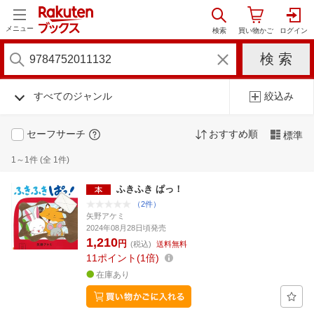
メニュー
すべてのジャンル
絞込み
セーフサーチ
おすすめ順
標準
1～1件 (全 1件)
ふきふき ぱっ！
（2件）
矢野アケミ
2024年08月28日頃発売
1,210
円
(税込)
送料無料
11
ポイント
1倍
在庫あり