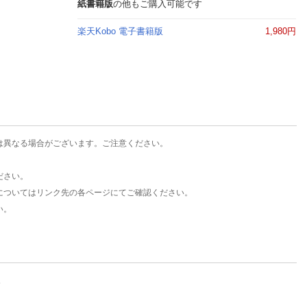
楽天チケット
紙書籍版
の他もご購入可能です
エンタメニュース
楽天Kobo 電子書籍版
1,980円
推し楽
は異なる場合がございます。ご注意ください。
ださい。
についてはリンク先の各ページにてご確認ください。
い。
。