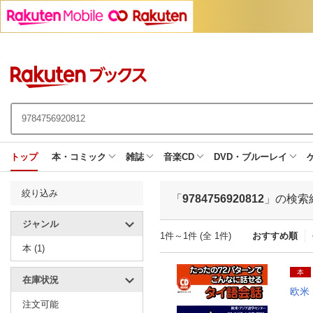
トップ
本・コミック
雑誌
音楽CD
DVD・ブルーレイ
絞り込み
「
9784756920812
」の検索
ジャンル
1件～1件 (全 1件)
おすすめ順
本 (1)
本
在庫状況
欧米
注文可能