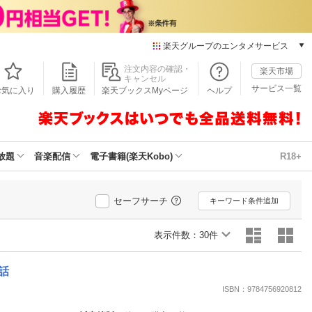
楽天グループのエンタメサービス
本/ゲーム/CD/DVD
注文内容の確認・
楽天市場
キャンセル
楽天ブックス
サービス一覧
お気に入り
購入履歴
楽天ブックスMyページ
ヘルプ
電子書籍
楽天Kobo
雑誌読み放題
楽天マガジン
放題
音楽配信
電子書籍(楽天Kobo)
R18+
音楽配信
楽天ミュージック
動画配信
セーフサーチ
キーワード条件追加
楽天TV
動画配信ガイド
表示件数：
30件
Rakuten PLAY
無料テレビ
話
Rチャンネル
ISBN：9784756920812
チケット