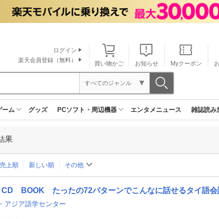
ログイン
楽天会員登録（無料）
買い物かご
お知らせ
Myクーポン
すべてのジャンル
ゲーム
グッズ
PCソフト・周辺機器
エンタメニュース
雑誌読み
結果
売上順
新しい順
その他
CD BOOK たったの72パターンでこんなに話せるタイ語会
・アジア語学センター