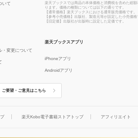
楽天ブックスでは商品の本体価格と消費税を含めた総額
ついて
ります。価格の種類については以下の通りです。
【通常価格】楽天ブックスにおける通常販売価格です。
【参考小売価格】出版社、製造元等が設定した小売価格
【旧定価】出版社が出版時に設定した定価です。
楽天ブックスアプリ
ル・変更について
iPhoneアプリ
て
Androidアプリ
ご要望・ご意見はこちら
ップ
楽天Kobo電子書籍ストアトップ
アフィリエイト