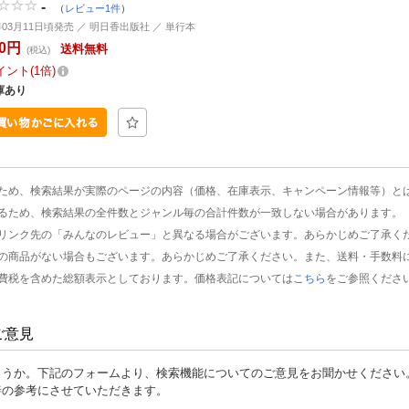
-
（
レビュー1件
）
0年03月11日頃発売 ／ 明日香出版社 ／ 単行本
80円
送料無料
(税込)
イント
1倍
庫あり
ため、検索結果が実際のページの内容（価格、在庫表示、キャンペーン情報等）と
るため、検索結果の全件数とジャンル毎の合計件数が一致しない場合があります。
リンク先の「みんなのレビュー」と異なる場合がございます。あらかじめご了承く
の商品がない場合もございます。あらかじめご了承ください。また、送料・手数料
費税を含めた総額表示としております。価格表記については
こちら
をご参照くださ
ご意見
ょうか。下記のフォームより、検索機能についてのご意見をお聞かせください
善の参考にさせていただきます。