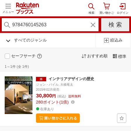
メニュー
すべてのジャンル
絞込み
セーフサーチ
おすすめ順
標準
1～1件 (全 1件)
インテリアデザインの歴史
ジョン・パイル, 大橋竜太
2015年02月発売
30,800
円
(税込)
送料無料
280
ポイント
1倍
在庫あり