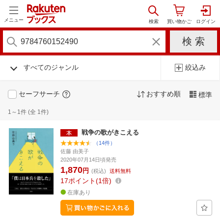
メニュー
すべてのジャンル
絞込み
セーフサーチ
おすすめ順
標準
1～1件 (全 1件)
戦争の歌がきこえる
（14件）
佐藤 由美子
2020年07月14日頃発売
1,870
円
(税込)
送料無料
17
ポイント
1倍
在庫あり