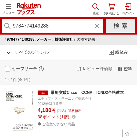
メニュー
「
9784774149288, メーカー：技術評論社
」の検索結果
すべてのジャンル
絞込み
セーフサーチ
レビュー評価順
標準
1～1件 (全 1件)
最短突破Cisco CCNA ICND2合格教本
エディフィストラーニング株式会社
2012年03月発売
4,180
円
(税込)
送料無料
38
ポイント
1倍
ご注文できない商品