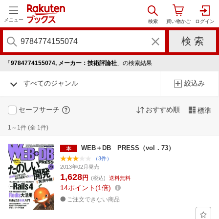
メニュー
「
9784774155074, メーカー：技術評論社
」の検索結果
すべてのジャンル
絞込み
セーフサーチ
おすすめ順
標準
1～1件 (全 1件)
WEB＋DB PRESS（vol．73）
（3件）
2013年02月発売
1,628
円
(税込)
送料無料
14
ポイント
1倍
ご注文できない商品