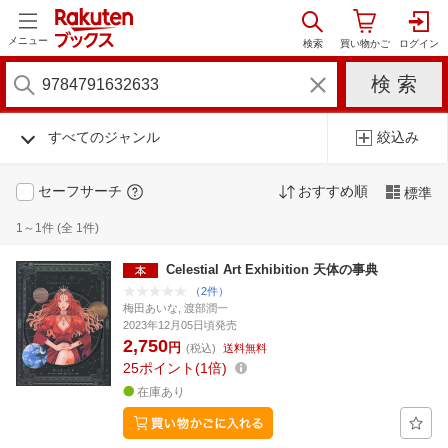
メニュー
すべてのジャンル
絞込み
セーフサーチ
おすすめ順
標準
1～1件 (全 1件)
Celestial Art Exhibition 天体の事典
（2件）
梅田あいな, 渡部潤一
2023年12月05日頃発売
2,750
円
(税込)
送料無料
25
ポイント
1倍
在庫あり