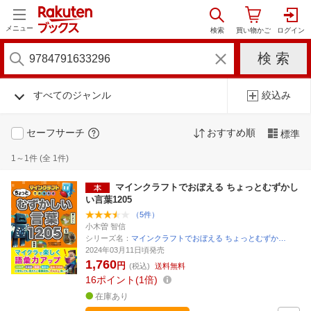
メニュー
すべてのジャンル
絞込み
セーフサーチ
おすすめ順
標準
1～1件 (全 1件)
マインクラフトでおぼえる ちょっとむずかし
い言葉1205
（5件）
小木曽 智信
シリーズ名：
マインクラフトでおぼえる ちょっとむずか…
2024年03月11日頃発売
1,760
円
(税込)
送料無料
16
ポイント
1倍
在庫あり