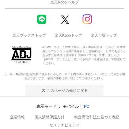
楽天Kobo ヘルプ
楽天ブックストップ
楽天Koboトップ
楽天市場トップ
ABJマークは、この電子書店・電子書籍配信サービスが、著作権
者からコンテンツ使用許諾を得た正規版配信サービスであること
を示す登録商標（登録番号 第6091713号）です。詳しくは
［ABJマーク］または［電子出版制作・流通協議会］で検索して
ください。
セール・商品情報は定期的に更新されるため、サイト内の表示価格がページによって異なる場
合がございます。最新の価格は買い物かごでご確認ください。
このページの先頭に戻る
表示モード
モバイル
PC
企業情報
個人情報保護方針
特定商取引法に基づく表記
サステナビリティ