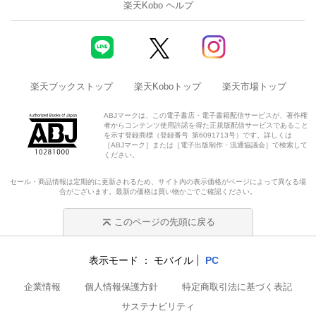
楽天Kobo ヘルプ
楽天ブックストップ
楽天Koboトップ
楽天市場トップ
ABJマークは、この電子書店・電子書籍配信サービスが、著作権
者からコンテンツ使用許諾を得た正規版配信サービスであること
を示す登録商標（登録番号 第6091713号）です。詳しくは
［ABJマーク］または［電子出版制作・流通協議会］で検索して
ください。
セール・商品情報は定期的に更新されるため、サイト内の表示価格がページによって異なる場
合がございます。最新の価格は買い物かごでご確認ください。
このページの先頭に戻る
表示モード
モバイル
PC
企業情報
個人情報保護方針
特定商取引法に基づく表記
サステナビリティ