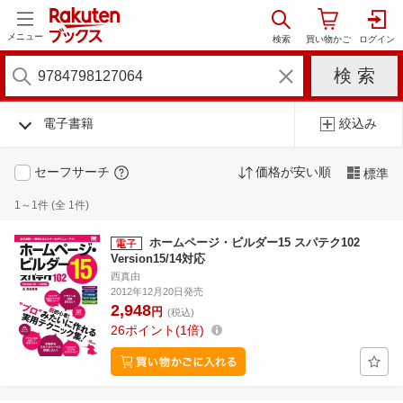
メニュー
電子書籍
絞込み
セーフサーチ
価格が安い順
標準
1～1件 (全 1件)
ホームページ・ビルダー15 スパテク102
Version15/14対応
西真由
2012年12月20日発売
2,948
円
(税込)
26
ポイント
1倍