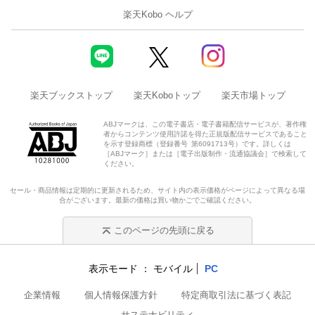
楽天Kobo ヘルプ
楽天ブックストップ
楽天Koboトップ
楽天市場トップ
ABJマークは、この電子書店・電子書籍配信サービスが、著作権
者からコンテンツ使用許諾を得た正規版配信サービスであること
を示す登録商標（登録番号 第6091713号）です。詳しくは
［ABJマーク］または［電子出版制作・流通協議会］で検索して
ください。
セール・商品情報は定期的に更新されるため、サイト内の表示価格がページによって異なる場
合がございます。最新の価格は買い物かごでご確認ください。
このページの先頭に戻る
表示モード
モバイル
PC
企業情報
個人情報保護方針
特定商取引法に基づく表記
サステナビリティ