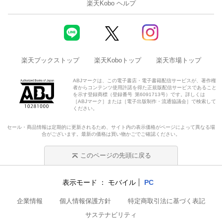
楽天Kobo ヘルプ
楽天ブックストップ
楽天Koboトップ
楽天市場トップ
ABJマークは、この電子書店・電子書籍配信サービスが、著作権
者からコンテンツ使用許諾を得た正規版配信サービスであること
を示す登録商標（登録番号 第6091713号）です。詳しくは
［ABJマーク］または［電子出版制作・流通協議会］で検索して
ください。
セール・商品情報は定期的に更新されるため、サイト内の表示価格がページによって異なる場
合がございます。最新の価格は買い物かごでご確認ください。
このページの先頭に戻る
表示モード
モバイル
PC
企業情報
個人情報保護方針
特定商取引法に基づく表記
サステナビリティ