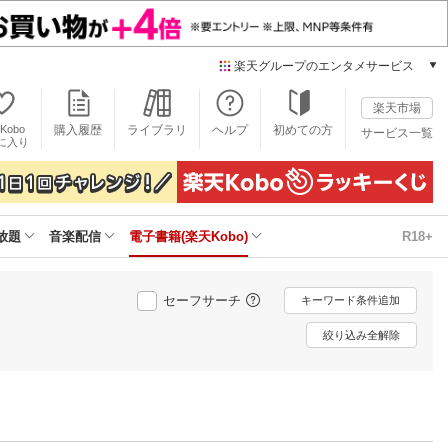
楽天グループのエンタメサービス
電子書籍
楽天市場
楽天Kobo
Kobo
購入履歴
ライブラリ
ヘルプ
初めての方
サービス一覧
本/ゲーム/CD/DVD
に入り
楽天ブックス
雑誌読み放題
楽天マガジン
放題
音楽配信
電子書籍(楽天Kobo)
R18+
音楽配信
楽天ミュージック
動画配信
セーフサーチ
キーワード条件追加
楽天TV
動画配信ガイド
絞り込み全解除
Rakuten PLAY
無料テレビ
Rチャンネル
チケット