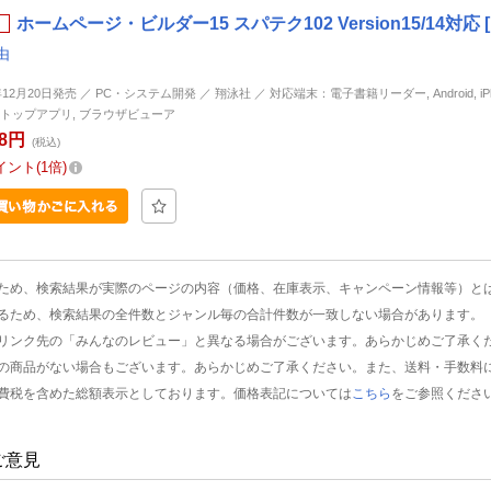
ホームページ・ビルダー15 スパテク102 Version15/14対応
由
年12月20日発売 ／ PC・システム開発 ／ 翔泳社 ／ 対応端末：電子書籍リーダー, Android, iPhon
トップアプリ, ブラウザビューア
48円
(税込)
イント
1倍
ため、検索結果が実際のページの内容（価格、在庫表示、キャンペーン情報等）と
るため、検索結果の全件数とジャンル毎の合計件数が一致しない場合があります。
リンク先の「みんなのレビュー」と異なる場合がございます。あらかじめご了承く
の商品がない場合もございます。あらかじめご了承ください。また、送料・手数料
費税を含めた総額表示としております。価格表記については
こちら
をご参照くださ
ご意見