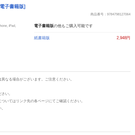
楽天チケット
 [電子書籍版]
エンタメニュース
商品番号：9784798127064
推し楽
電子書籍版
の他もご購入可能です
e, iPad,
紙書籍版
2,948円
は異なる場合がございます。ご注意ください。
ださい。
についてはリンク先の各ページにてご確認ください。
い。