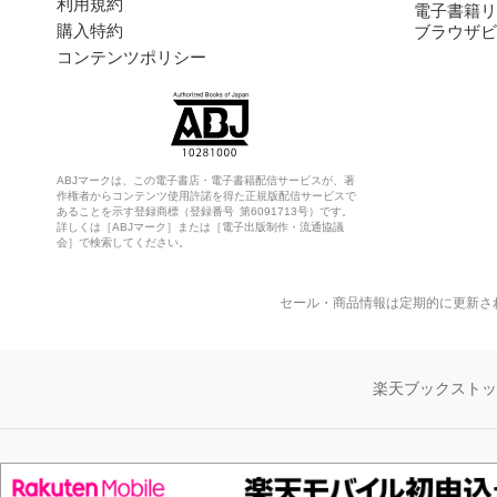
利用規約
電子書籍リ
購入特約
ブラウザビ
コンテンツポリシー
ABJマークは、この電子書店・電子書籍配信サービスが、著
作権者からコンテンツ使用許諾を得た正規版配信サービスで
あることを示す登録商標（登録番号 第6091713号）です。
詳しくは［ABJマーク］または［電子出版制作・流通協議
会］で検索してください。
セール・商品情報は定期的に更新さ
楽天ブックスト