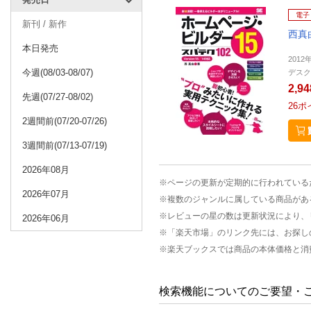
電子
新刊 / 新作
西真
本日発売
2012
今週(08/03-08/07)
デスク
2,9
先週(07/27-08/02)
26
ポ
2週間前(07/20-07/26)
3週間前(07/13-07/19)
2026年08月
※ページの更新が定期的に行われている
2026年07月
※複数のジャンルに属している商品があ
※レビューの星の数は更新状況により、
2026年06月
※「楽天市場」のリンク先には、お探し
※楽天ブックスでは商品の本体価格と消
検索機能についてのご要望・