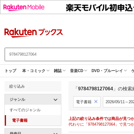
トップ
本・コミック
雑誌
音楽CD
DVD・ブルーレイ
絞り込み
「
9784798127064
」の検索
ジャンル
電子書籍
2026/05/11～202
すべてのジャンル
上記の絞り込み条件では商品が見つ
電子書籍
代わりに「9784798127064」
発売日