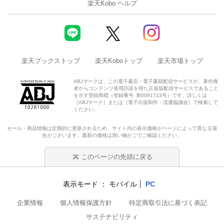
楽天Kobo ヘルプ
楽天ブックストップ
楽天Koboトップ
楽天市場トップ
ABJマークは、この電子書店・電子書籍配信サービスが、著作権
者からコンテンツ使用許諾を得た正規版配信サービスであること
を示す登録商標（登録番号 第6091713号）です。詳しくは
［ABJマーク］または［電子出版制作・流通協議会］で検索して
ください。
セール・商品情報は定期的に更新されるため、サイト内の表示価格がページによって異なる場
合がございます。最新の価格は買い物かごでご確認ください。
このページの先頭に戻る
表示モード
モバイル
PC
企業情報
個人情報保護方針
特定商取引法に基づく表記
サステナビリティ