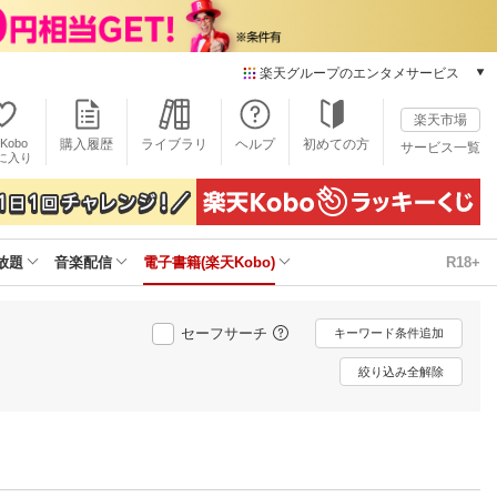
楽天グループのエンタメサービス
電子書籍
楽天市場
楽天Kobo
Kobo
購入履歴
ライブラリ
ヘルプ
初めての方
サービス一覧
本/ゲーム/CD/DVD
に入り
楽天ブックス
雑誌読み放題
楽天マガジン
放題
音楽配信
電子書籍(楽天Kobo)
R18+
音楽配信
楽天ミュージック
動画配信
セーフサーチ
キーワード条件追加
楽天TV
動画配信ガイド
絞り込み全解除
Rakuten PLAY
無料テレビ
Rチャンネル
チケット