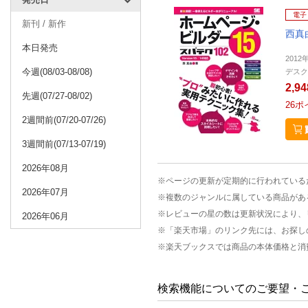
電子
新刊 / 新作
西真
本日発売
2012
今週(08/03-08/08)
デスク
2,9
先週(07/27-08/02)
26
ポ
2週間前(07/20-07/26)
3週間前(07/13-07/19)
2026年08月
※ページの更新が定期的に行われている
2026年07月
※複数のジャンルに属している商品があ
※レビューの星の数は更新状況により、
2026年06月
※「楽天市場」のリンク先には、お探し
※楽天ブックスでは商品の本体価格と消
検索機能についてのご要望・