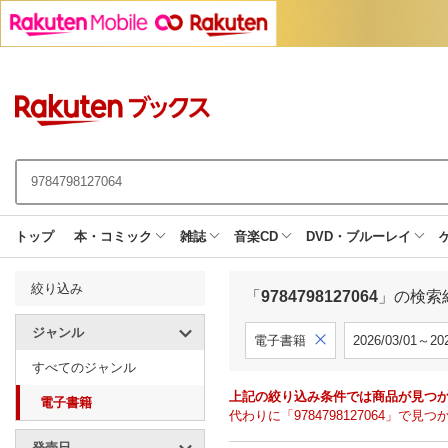
トップ
本・コミック
雑誌
音楽CD
DVD・ブルーレイ
絞り込み
「
9784798127064
」の検索
ジャンル
電子書籍
2026/03/01～202
すべてのジャンル
上記の絞り込み条件では商品が見つ
電子書籍
代わりに「9784798127064」
発売日