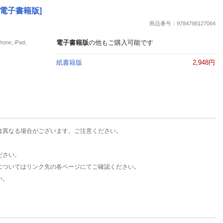
楽天チケット
 [電子書籍版]
エンタメニュース
商品番号：9784798127064
推し楽
電子書籍版
の他もご購入可能です
e, iPad,
紙書籍版
2,948円
は異なる場合がございます。ご注意ください。
ださい。
についてはリンク先の各ページにてご確認ください。
い。