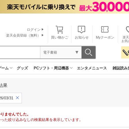
ログイン
楽天会員登録（無料）
買い物かご
お知らせ
Myクーポン
楽天
お気
電子書籍
ゲーム
グッズ
PCソフト・周辺機器
エンタメニュース
雑誌読み
結果
6/03/31
かりませんでした。
で見つかった絞り込みなしの検索結果を表示しています。