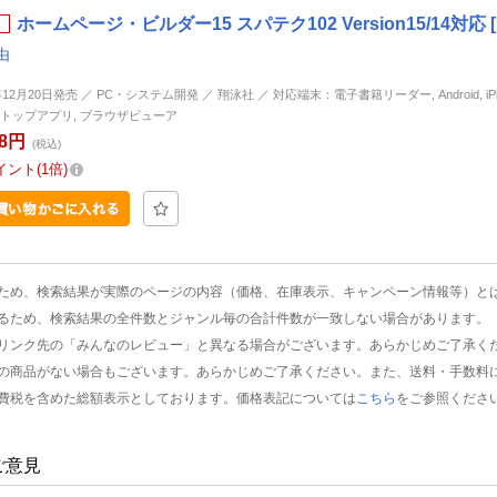
ホームページ・ビルダー15 スパテク102 Version15/14対応
由
年12月20日発売 ／ PC・システム開発 ／ 翔泳社 ／ 対応端末：電子書籍リーダー, Android, iPhon
トップアプリ, ブラウザビューア
48円
(税込)
イント
1倍
ため、検索結果が実際のページの内容（価格、在庫表示、キャンペーン情報等）と
るため、検索結果の全件数とジャンル毎の合計件数が一致しない場合があります。
リンク先の「みんなのレビュー」と異なる場合がございます。あらかじめご了承く
の商品がない場合もございます。あらかじめご了承ください。また、送料・手数料
費税を含めた総額表示としております。価格表記については
こちら
をご参照くださ
ご意見