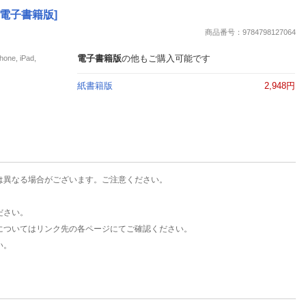
楽天チケット
 [電子書籍版]
エンタメニュース
商品番号：9784798127064
推し楽
電子書籍版
の他もご購入可能です
e, iPad,
紙書籍版
2,948円
は異なる場合がございます。ご注意ください。
ださい。
についてはリンク先の各ページにてご確認ください。
い。