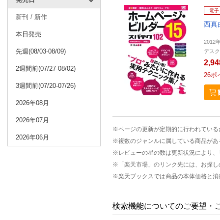
電子
新刊 / 新作
西真
本日発売
2012
先週(08/03-08/09)
デスク
2,9
2週間前(07/27-08/02)
26
ポ
3週間前(07/20-07/26)
2026年08月
2026年07月
※ページの更新が定期的に行われている
2026年06月
※複数のジャンルに属している商品があ
※レビューの星の数は更新状況により、
※「楽天市場」のリンク先には、お探し
※楽天ブックスでは商品の本体価格と消
検索機能についてのご要望・