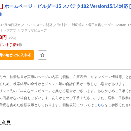
ホームページ・ビルダー15 スパテク102 Version15/14対応
由
年12月20日発売 ／ PC・システム開発 ／ 翔泳社 ／ 対応端末：電子書籍リーダー, Android, iPhon
トップアプリ, ブラウザビューア
48円
(税込)
イント
1倍
ため、検索結果が実際のページの内容（価格、在庫表示、キャンペーン情報等）と
るため、検索結果の全件数とジャンル毎の合計件数が一致しない場合があります。
リンク先の「みんなのレビュー」と異なる場合がございます。あらかじめご了承く
の商品がない場合もございます。あらかじめご了承ください。また、送料・手数料
費税を含めた総額表示としております。価格表記については
こちら
をご参照くださ
ご意見