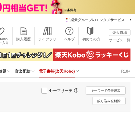
楽天グループのエンタメサービス
電子書籍
楽天市場
楽天Kobo
Kobo
購入履歴
ライブラリ
ヘルプ
初めての方
サービス一覧
本/ゲーム/CD/DVD
に入り
楽天ブックス
雑誌読み放題
楽天マガジン
放題
音楽配信
電子書籍(楽天Kobo)
R18+
音楽配信
楽天ミュージック
動画配信
セーフサーチ
キーワード条件追加
楽天TV
動画配信ガイド
絞り込み全解除
Rakuten PLAY
無料テレビ
Rチャンネル
チケット