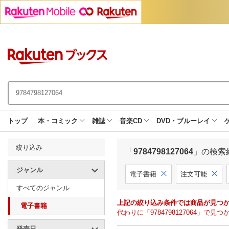
トップ
本・コミック
雑誌
音楽CD
DVD・ブルーレイ
絞り込み
「
9784798127064
」の検索
ジャンル
電子書籍
注文可能
すべてのジャンル
上記の絞り込み条件では商品が見つ
電子書籍
代わりに「9784798127064」
発売日