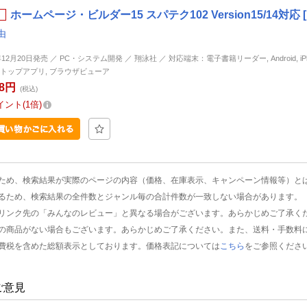
ホームページ・ビルダー15 スパテク102 Version15/14対応
由
年12月20日発売 ／ PC・システム開発 ／ 翔泳社 ／ 対応端末：電子書籍リーダー, Android, iPhon
トップアプリ, ブラウザビューア
48円
(税込)
イント
1倍
ため、検索結果が実際のページの内容（価格、在庫表示、キャンペーン情報等）と
るため、検索結果の全件数とジャンル毎の合計件数が一致しない場合があります。
リンク先の「みんなのレビュー」と異なる場合がございます。あらかじめご了承く
の商品がない場合もございます。あらかじめご了承ください。また、送料・手数料
費税を含めた総額表示としております。価格表記については
こちら
をご参照くださ
ご意見