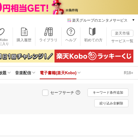
楽天グループのエンタメサービス
電子書籍
楽天市場
楽天Kobo
Kobo
購入履歴
ライブラリ
ヘルプ
初めての方
サービス一覧
本/ゲーム/CD/DVD
に入り
楽天ブックス
雑誌読み放題
楽天マガジン
放題
音楽配信
電子書籍(楽天Kobo)
R18+
音楽配信
楽天ミュージック
動画配信
セーフサーチ
キーワード条件追加
楽天TV
動画配信ガイド
絞り込み全解除
Rakuten PLAY
無料テレビ
Rチャンネル
チケット