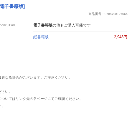
楽天チケット
 [電子書籍版]
エンタメニュース
商品番号：9784798127064
推し楽
電子書籍版
の他もご購入可能です
e, iPad,
紙書籍版
2,948円
は異なる場合がございます。ご注意ください。
ださい。
についてはリンク先の各ページにてご確認ください。
い。