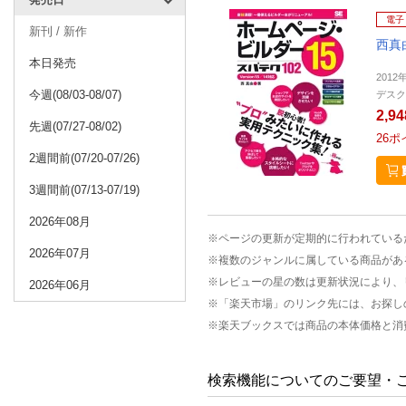
電子
新刊 / 新作
西真
本日発売
2012
今週(08/03-08/07)
デスク
2,9
先週(07/27-08/02)
26
ポ
2週間前(07/20-07/26)
3週間前(07/13-07/19)
2026年08月
※ページの更新が定期的に行われている
2026年07月
※複数のジャンルに属している商品があ
※レビューの星の数は更新状況により、
2026年06月
※「楽天市場」のリンク先には、お探し
※楽天ブックスでは商品の本体価格と消
検索機能についてのご要望・