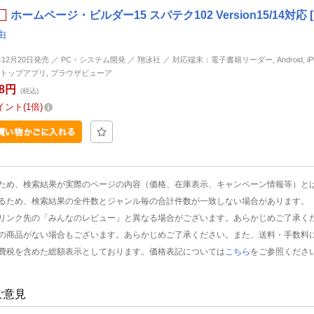
ホームページ・ビルダー15 スパテク102 Version15/14対応
由
年12月20日発売 ／ PC・システム開発 ／ 翔泳社 ／ 対応端末：電子書籍リーダー, Android, iPhon
トップアプリ, ブラウザビューア
48円
(税込)
イント
1倍
ため、検索結果が実際のページの内容（価格、在庫表示、キャンペーン情報等）と
るため、検索結果の全件数とジャンル毎の合計件数が一致しない場合があります。
リンク先の「みんなのレビュー」と異なる場合がございます。あらかじめご了承く
の商品がない場合もございます。あらかじめご了承ください。また、送料・手数料
費税を含めた総額表示としております。価格表記については
こちら
をご参照くださ
ご意見