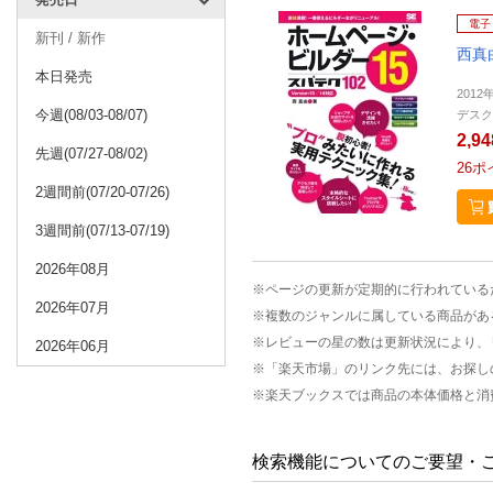
電子
新刊 / 新作
西真
本日発売
2012
今週(08/03-08/07)
デスク
2,9
先週(07/27-08/02)
26
ポ
2週間前(07/20-07/26)
3週間前(07/13-07/19)
2026年08月
※ページの更新が定期的に行われている
2026年07月
※複数のジャンルに属している商品があ
※レビューの星の数は更新状況により、
2026年06月
※「楽天市場」のリンク先には、お探し
※楽天ブックスでは商品の本体価格と消
検索機能についてのご要望・