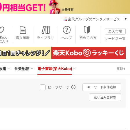
楽天グループのエンタメサービス
電子書籍
楽天市場
楽天Kobo
Kobo
購入履歴
ライブラリ
ヘルプ
初めての方
サービス一覧
本/ゲーム/CD/DVD
に入り
楽天ブックス
雑誌読み放題
楽天マガジン
放題
音楽配信
電子書籍(楽天Kobo)
R18+
音楽配信
楽天ミュージック
動画配信
セーフサーチ
キーワード条件追加
楽天TV
動画配信ガイド
絞り込み全解除
Rakuten PLAY
無料テレビ
Rチャンネル
チケット