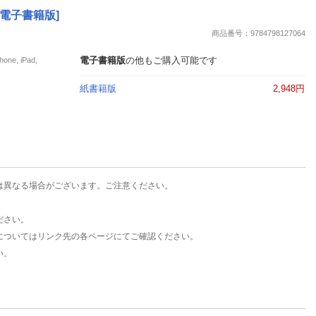
楽天チケット
 [電子書籍版]
エンタメニュース
商品番号：9784798127064
推し楽
電子書籍版
の他もご購入可能です
e, iPad,
紙書籍版
2,948円
は異なる場合がございます。ご注意ください。
ださい。
についてはリンク先の各ページにてご確認ください。
い。