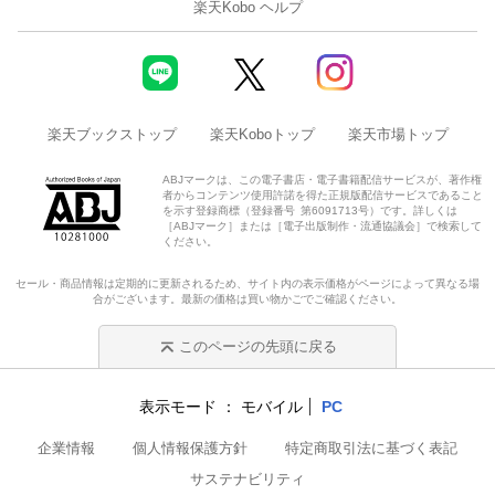
楽天Kobo ヘルプ
楽天ブックストップ
楽天Koboトップ
楽天市場トップ
ABJマークは、この電子書店・電子書籍配信サービスが、著作権
者からコンテンツ使用許諾を得た正規版配信サービスであること
を示す登録商標（登録番号 第6091713号）です。詳しくは
［ABJマーク］または［電子出版制作・流通協議会］で検索して
ください。
セール・商品情報は定期的に更新されるため、サイト内の表示価格がページによって異なる場
合がございます。最新の価格は買い物かごでご確認ください。
このページの先頭に戻る
表示モード
モバイル
PC
企業情報
個人情報保護方針
特定商取引法に基づく表記
サステナビリティ