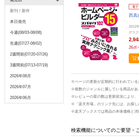
電子
新刊 / 新作
西真
本日発売
2012
今週(08/03-08/08)
デスク
2,9
先週(07/27-08/02)
26
ポ
2週間前(07/20-07/26)
3週間前(07/13-07/19)
2026年08月
※ページの更新が定期的に行われている
2026年07月
※複数のジャンルに属している商品があ
※レビューの星の数は更新状況により、
2026年06月
※「楽天市場」のリンク先には、お探し
※楽天ブックスでは商品の本体価格と消
検索機能についてのご要望・