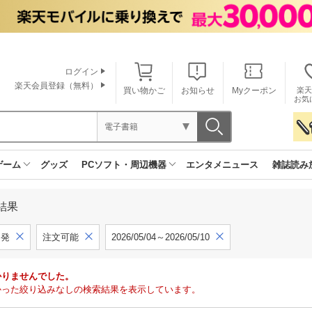
ログイン
楽天会員登録（無料）
買い物かご
お知らせ
Myクーポン
楽天
お気
電子書籍
ゲーム
グッズ
PCソフト・周辺機器
エンタメニュース
雑誌読み
結果
開発
注文可能
2026/05/04～2026/05/10
かりませんでした。
で見つかった絞り込みなしの検索結果を表示しています。