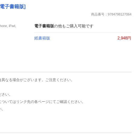
楽天チケット
 [電子書籍版]
エンタメニュース
商品番号：9784798127064
推し楽
電子書籍版
の他もご購入可能です
e, iPad,
紙書籍版
2,948円
は異なる場合がございます。ご注意ください。
ださい。
についてはリンク先の各ページにてご確認ください。
い。