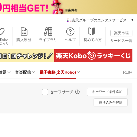
楽天グループのエンタメサービス
電子書籍
楽天市場
楽天Kobo
Kobo
購入履歴
ライブラリ
ヘルプ
初めての方
サービス一覧
本/ゲーム/CD/DVD
に入り
楽天ブックス
雑誌読み放題
楽天マガジン
放題
音楽配信
電子書籍(楽天Kobo)
R18+
音楽配信
楽天ミュージック
動画配信
セーフサーチ
キーワード条件追加
楽天TV
動画配信ガイド
絞り込み全解除
Rakuten PLAY
無料テレビ
Rチャンネル
チケット