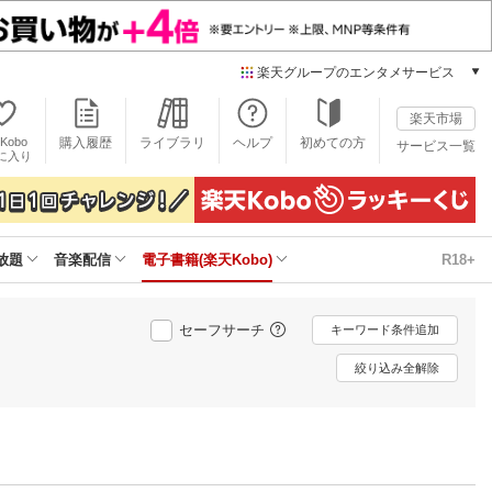
楽天グループのエンタメサービス
電子書籍
楽天市場
楽天Kobo
Kobo
購入履歴
ライブラリ
ヘルプ
初めての方
サービス一覧
本/ゲーム/CD/DVD
に入り
楽天ブックス
雑誌読み放題
楽天マガジン
放題
音楽配信
電子書籍(楽天Kobo)
R18+
音楽配信
楽天ミュージック
動画配信
セーフサーチ
キーワード条件追加
楽天TV
動画配信ガイド
絞り込み全解除
Rakuten PLAY
無料テレビ
Rチャンネル
チケット