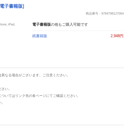
楽天チケット
 [電子書籍版]
エンタメニュース
商品番号：9784798127064
推し楽
電子書籍版
の他もご購入可能です
e, iPad,
紙書籍版
2,948円
は異なる場合がございます。ご注意ください。
ださい。
についてはリンク先の各ページにてご確認ください。
い。