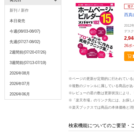
電子
新刊 / 新作
西真
本日発売
2012
今週(08/03-08/07)
デスク
2,9
先週(07/27-08/02)
26
ポ
2週間前(07/20-07/26)
3週間前(07/13-07/19)
2026年08月
※ページの更新が定期的に行われている
2026年07月
※複数のジャンルに属している商品があ
※レビューの星の数は更新状況により、
2026年06月
※「楽天市場」のリンク先には、お探し
※楽天ブックスでは商品の本体価格と消
検索機能についてのご要望・