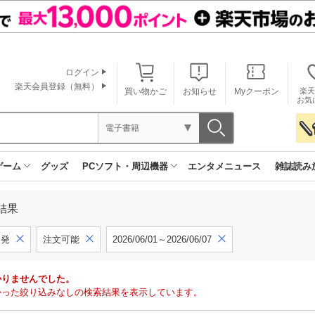
ログイン
楽天会員登録（無料）
買い物かご
お知らせ
Myクーポン
楽天
お気
電子書籍
ゲーム
グッズ
PCソフト・周辺機器
エンタメニュース
雑誌読み
結果
開発
注文可能
2026/06/01～2026/06/07
かりませんでした。
で見つかった絞り込みなしの検索結果を表示しています。