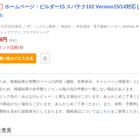
ホームページ・ビルダー15 スパテク102 Version15/14対応
由
年12月20日発売 ／ PC・システム開発 ／ 翔泳社 ／ 対応端末：電子書籍リーダー, Android, iPhon
トップアプリ, ブラウザビューア
48円
(税込)
イント
1倍
ため、検索結果が実際のページの内容（価格、在庫表示、キャンペーン情報等）と
るため、検索結果の全件数とジャンル毎の合計件数が一致しない場合があります。
リンク先の「みんなのレビュー」と異なる場合がございます。あらかじめご了承く
の商品がない場合もございます。あらかじめご了承ください。また、送料・手数料
費税を含めた総額表示としております。価格表記については
こちら
をご参照くださ
ご意見