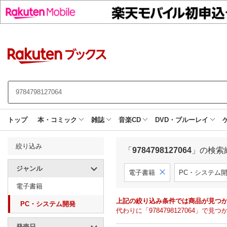
トップ
本・コミック
雑誌
音楽CD
DVD・ブルーレイ
絞り込み
「
9784798127064
」の検索
ジャンル
電子書籍
PC・システム
電子書籍
上記の絞り込み条件では商品が見つ
PC・システム開発
代わりに「9784798127064」
発売日