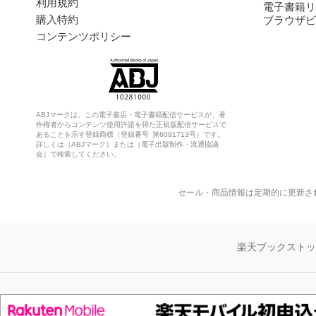
利用規約
電子書籍リ
購入特約
ブラウザビ
コンテンツポリシー
ABJマークは、この電子書店・電子書籍配信サービスが、著
作権者からコンテンツ使用許諾を得た正規版配信サービスで
あることを示す登録商標（登録番号 第6091713号）です。
詳しくは［ABJマーク］または［電子出版制作・流通協議
会］で検索してください。
セール・商品情報は定期的に更新さ
楽天ブックスト