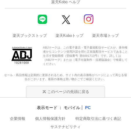
楽天Kobo ヘルプ
楽天ブックストップ
楽天Koboトップ
楽天市場トップ
ABJマークは、この電子書店・電子書籍配信サービスが、著作権
者からコンテンツ使用許諾を得た正規版配信サービスであること
を示す登録商標（登録番号 第6091713号）です。詳しくは
［ABJマーク］または［電子出版制作・流通協議会］で検索して
ください。
セール・商品情報は定期的に更新されるため、サイト内の表示価格がページによって異なる場
合がございます。最新の価格は買い物かごでご確認ください。
このページの先頭に戻る
表示モード
モバイル
PC
企業情報
個人情報保護方針
特定商取引法に基づく表記
サステナビリティ