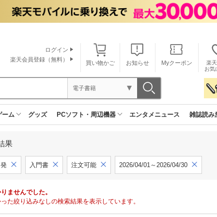
ログイン
楽天会員登録（無料）
買い物かご
お知らせ
Myクーポン
楽天
お気
電子書籍
ゲーム
グッズ
PCソフト・周辺機器
エンタメニュース
雑誌読み
結果
開発
入門書
注文可能
2026/04/01～2026/04/30
かりませんでした。
で見つかった絞り込みなしの検索結果を表示しています。