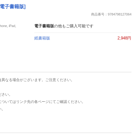
楽天チケット
 [電子書籍版]
エンタメニュース
商品番号：9784798127064
推し楽
電子書籍版
の他もご購入可能です
e, iPad,
紙書籍版
2,948円
は異なる場合がございます。ご注意ください。
ださい。
についてはリンク先の各ページにてご確認ください。
い。