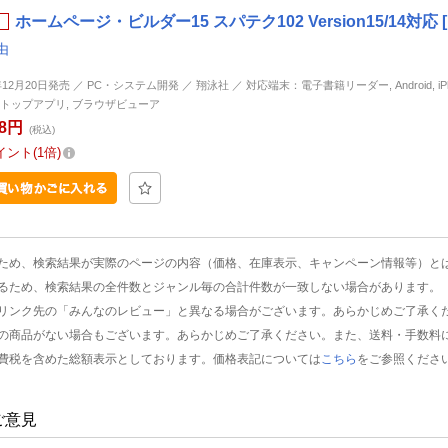
ホームページ・ビルダー15 スパテク102 Version15/14対応
由
年12月20日発売 ／ PC・システム開発 ／ 翔泳社 ／ 対応端末：電子書籍リーダー, Android, iPhon
トップアプリ, ブラウザビューア
48円
(税込)
イント
1倍
ため、検索結果が実際のページの内容（価格、在庫表示、キャンペーン情報等）と
るため、検索結果の全件数とジャンル毎の合計件数が一致しない場合があります。
リンク先の「みんなのレビュー」と異なる場合がございます。あらかじめご了承く
の商品がない場合もございます。あらかじめご了承ください。また、送料・手数料
費税を含めた総額表示としております。価格表記については
こちら
をご参照くださ
ご意見