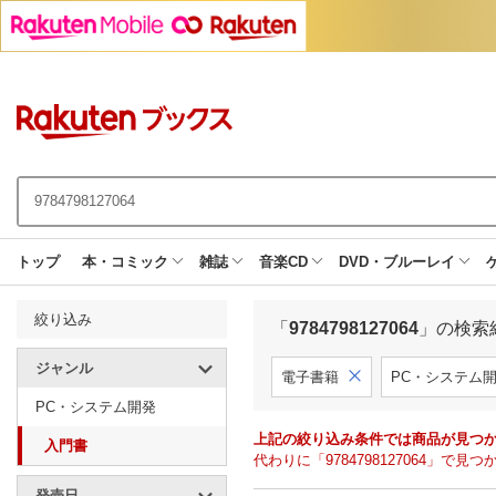
トップ
本・コミック
雑誌
音楽CD
DVD・ブルーレイ
絞り込み
「
9784798127064
」の検索
ジャンル
電子書籍
PC・システム
PC・システム開発
上記の絞り込み条件では商品が見つ
入門書
代わりに「9784798127064」
発売日