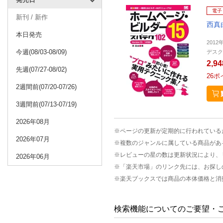
電子
新刊 / 新作
西真
本日発売
2012
今週(08/03-08/09)
デスク
2,9
先週(07/27-08/02)
26
ポ
2週間前(07/20-07/26)
3週間前(07/13-07/19)
2026年08月
※ページの更新が定期的に行われている
2026年07月
※複数のジャンルに属している商品があ
※レビューの星の数は更新状況により、
2026年06月
※「楽天市場」のリンク先には、お探し
※楽天ブックスでは商品の本体価格と消
検索機能についてのご要望・