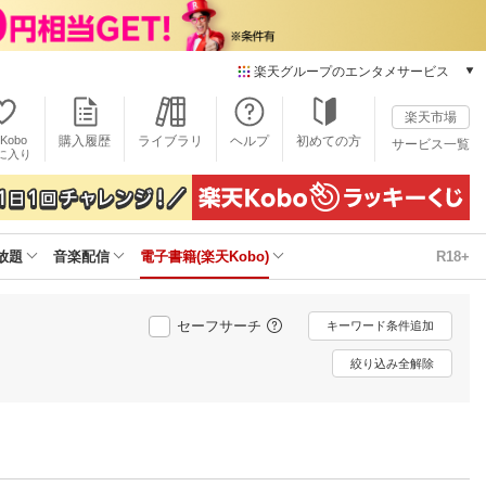
楽天グループのエンタメサービス
電子書籍
楽天市場
楽天Kobo
Kobo
購入履歴
ライブラリ
ヘルプ
初めての方
サービス一覧
本/ゲーム/CD/DVD
に入り
楽天ブックス
雑誌読み放題
楽天マガジン
放題
音楽配信
電子書籍(楽天Kobo)
R18+
音楽配信
楽天ミュージック
動画配信
セーフサーチ
キーワード条件追加
楽天TV
動画配信ガイド
絞り込み全解除
Rakuten PLAY
無料テレビ
Rチャンネル
チケット