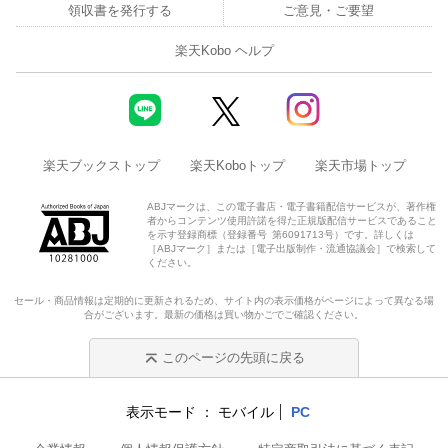
領収書を発行する
ご意見・ご要望
楽天Kobo ヘルプ
楽天ブックストップ
楽天Koboトップ
楽天市場トップ
ABJマークは、この電子書店・電子書籍配信サービスが、著作権
者からコンテンツ使用許諾を得た正規版配信サービスであること
を示す登録商標（登録番号 第6091713号）です。詳しくは
［ABJマーク］または［電子出版制作・流通協議会］で検索して
ください。
セール・商品情報は定期的に更新されるため、サイト内の表示価格がページによって異なる場
合がございます。最新の価格は買い物かごでご確認ください。
このページの先頭に戻る
表示モード
モバイル
PC