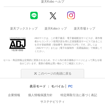
楽天Kobo ヘルプ
楽天ブックストップ
楽天Koboトップ
楽天市場トップ
ABJマークは、この電子書店・電子書籍配信サービスが、著作権
者からコンテンツ使用許諾を得た正規版配信サービスであること
を示す登録商標（登録番号 第6091713号）です。詳しくは
［ABJマーク］または［電子出版制作・流通協議会］で検索して
ください。
セール・商品情報は定期的に更新されるため、サイト内の表示価格がページによって異なる場
合がございます。最新の価格は買い物かごでご確認ください。
このページの先頭に戻る
表示モード
モバイル
PC
企業情報
個人情報保護方針
特定商取引法に基づく表記
サステナビリティ