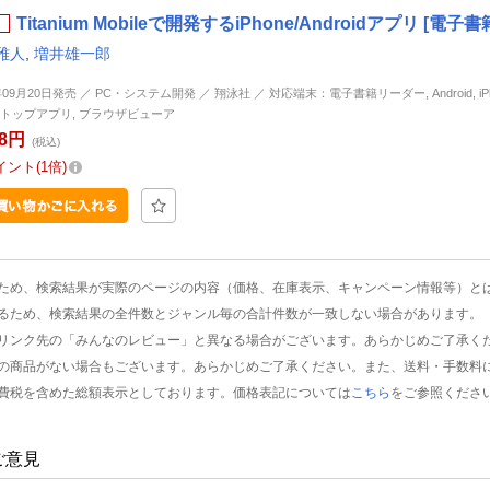
Titanium Mobileで開発するiPhone/Androidアプリ [電子書
雅人
,
増井雄一郎
年09月20日発売 ／ PC・システム開発 ／ 翔泳社 ／ 対応端末：電子書籍リーダー, Android, iPhon
トップアプリ, ブラウザビューア
78円
(税込)
イント
1倍
ため、検索結果が実際のページの内容（価格、在庫表示、キャンペーン情報等）と
るため、検索結果の全件数とジャンル毎の合計件数が一致しない場合があります。
リンク先の「みんなのレビュー」と異なる場合がございます。あらかじめご了承く
の商品がない場合もございます。あらかじめご了承ください。また、送料・手数料
費税を含めた総額表示としております。価格表記については
こちら
をご参照くださ
ご意見