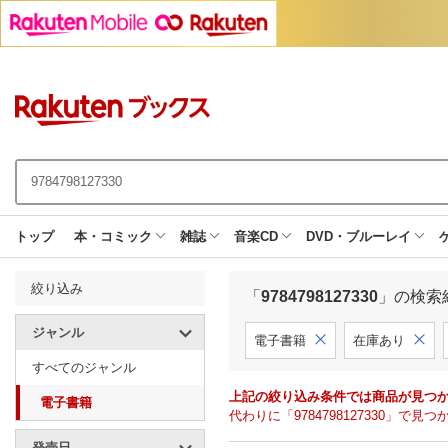
トップ
本・コミック
雑誌
音楽CD
DVD・ブルーレイ
絞り込み
「
9784798127330
」の検索
ジャンル
電子書籍
在庫あり
すべてのジャンル
上記の絞り込み条件では商品が見つ
電子書籍
代わりに「9784798127330」
発売日