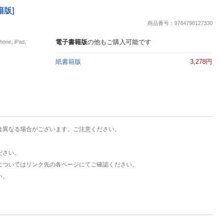
楽天チケット
籍版]
エンタメニュース
商品番号：9784798127330
推し楽
電子書籍版
の他もご購入可能です
e, iPad,
紙書籍版
3,278円
は異なる場合がございます。ご注意ください。
ださい。
についてはリンク先の各ページにてご確認ください。
い。