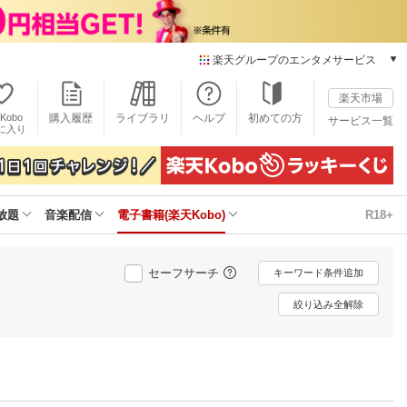
楽天グループのエンタメサービス
電子書籍
楽天市場
楽天Kobo
Kobo
購入履歴
ライブラリ
ヘルプ
初めての方
サービス一覧
本/ゲーム/CD/DVD
に入り
楽天ブックス
雑誌読み放題
楽天マガジン
放題
音楽配信
電子書籍(楽天Kobo)
R18+
音楽配信
楽天ミュージック
動画配信
セーフサーチ
キーワード条件追加
楽天TV
動画配信ガイド
絞り込み全解除
Rakuten PLAY
無料テレビ
Rチャンネル
チケット