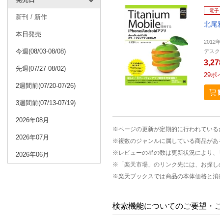
電子
新刊 / 新作
北尾
本日発売
2012
今週(08/03-08/08)
デスク
3,2
先週(07/27-08/02)
29
ポ
2週間前(07/20-07/26)
3週間前(07/13-07/19)
2026年08月
※ページの更新が定期的に行われている
2026年07月
※複数のジャンルに属している商品があ
※レビューの星の数は更新状況により、
2026年06月
※「楽天市場」のリンク先には、お探し
※楽天ブックスでは商品の本体価格と消
検索機能についてのご要望・